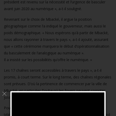
président est revenu sur la nécessité et l’urgence de basculer
avant juin 2020 au numérique », a-t-il souligné.
Revenant sur le choix de Mbacké, il argue la position
géographique comme l’a indiqué le gouverneur, mais aussi le
poids démographique. « Nous espérons qu’à partir de Mbacké,
nous allons rayonner à travers le pays », a-t-il ajouté, assurant
que « cette cérémonie marquera le début d’opérationnalisation
du basculement de l’analogique au numérique ».
Il a insisté sur les possibilités qu’offre le numérique. «
Les 17 chaînes seront accessibles à travers le pays », a-t-il
promis, à court terme. Sur le long terme, des chaînes régionales
sont prévues. D’où la pertinence de commencer par la ville de
Mbacké, en particulier Touba où les foyers peuvent compter
jusqu’à une dizaine de téléviseurs.
Pour sa part, Mayé Diouf qui représentait la société Excaf
télécom qui est le partenaire de l’Etat du Sénégal dans ce grand