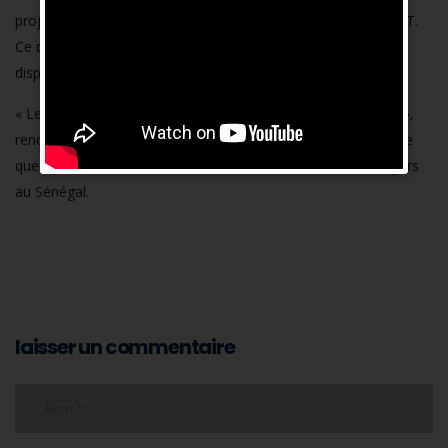
projet, la journée du lundi marquera un grand pas vers la TNT.
Ce qui va changer selon elle, « c’est que les populations vont
disposer d’une qualité d’image et de son indiscutables. »
« Les inégalités entre Dakar et les Régions n’existeront plus »,
renchérit la Directrice commerciale d’Excaf télécom qui révèle
que le basculement vers la TNT concerne 1,5 million de foyers
au Sénégal.
laisser un commentaire