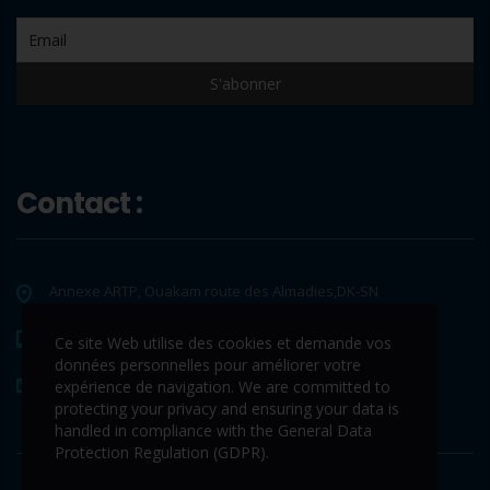
Contact :
Annexe ARTP, Ouakam route des Almadies,DK-SN
+221 33 865 65 62
Ce site Web utilise des cookies et demande vos
données personnelles pour améliorer votre
contact@www.tds-sa.sn
expérience de navigation. We are committed to
protecting your privacy and ensuring your data is
handled in compliance with the
General Data
Protection Regulation (GDPR)
.