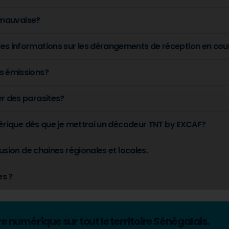
t mauvaise?
es informations sur les dérangements de réception en cou
s émissions?
r des parasites?
umérique dès que je mettrai un décodeur TNT by EXCAF?
fusion de chaines régionales et locales.
es ?
 numérique sur tout le territoire Sénégalais.