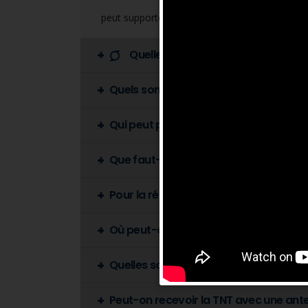
peut supporter jusqu’à 20 chaines numériques 
Quelle est l'utilité de la TNT?
Quels sont les avantages de la TNT po
Qui peut profiter de la TNT ?
Que faut-il pour recevoir la TNT?
Pour la réception TNT, puis-je utiliser
Où peut-on acheter un adaptateur T
Quelles sont les antennes recommandé
Peut-on recevoir la TNT avec une ante