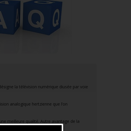
ésigne la télévision numérique diusée par voie
ision analogique hertzienne que l’on
e meilleure qualité. Autre avantage de la