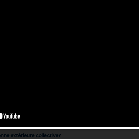
à la place d’une seule chaîne analogique.
ur le téléspectateur ?
 une installation satellite existante ou un décodeur câblé?
NT?
es pour la réception de la TNT?
nne extérieure collective?