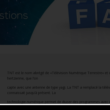
TNT est le nom abrégé de «Télévision Numérique Terrestre» et d
hertzienne, que l’on
capte avec une antenne de type yagi. La TNT a remplacé la télév
connaissait jusqu’à présent. La
technologie numérique permet de diuser des programmes avec un
TNT: une seule fréquence