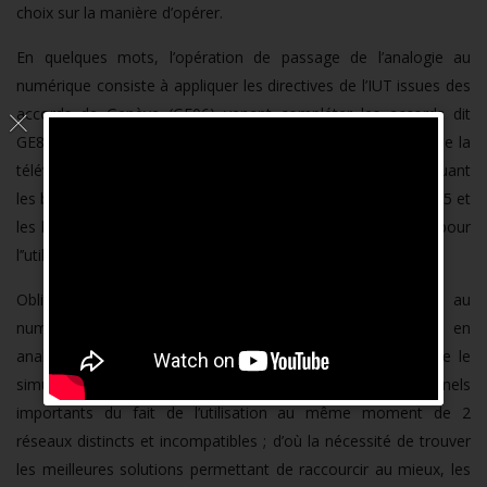
choix sur la manière d’opérer.
En quelques mots, l’opération de passage de l’analogie au
numérique consiste à appliquer les directives de l’IUT issues des
accords de Genève (GE06) venant compléter les accords dit
GE89 demandant de basculer au plus tard le 17 juin 2015 de la
télévision analogique à la télévision numérique et réattribuant
les bandes de radiofréquence UHF (470-862 MHz) avant 2015 et
les bandes de radiofréquence VHF ( 174 -230) après 2015 pour
l’’utilisation en mode numérique .
Obligation est faite cependant d’opérer ce passage au
numérique en continuant de diffuser les programmes en
analogique jusqu’au basculement complet (ce qu’on appelle le
simulcast). En effet, cela implique des coûts additionnels
importants du fait de l’utilisation au même moment de 2
réseaux distincts et incompatibles ; d’où la nécessité de trouver
les meilleures solutions permettant de raccourcir au mieux, les