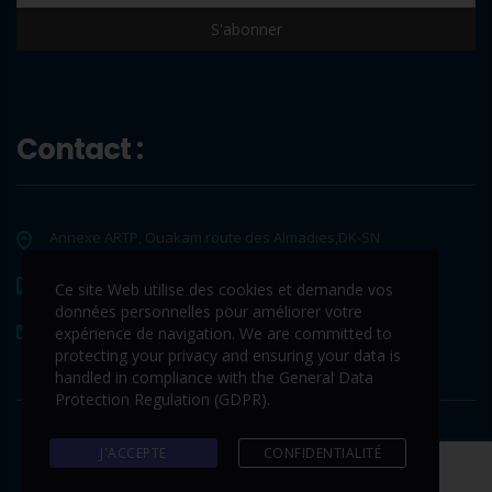
Contact :
Annexe ARTP, Ouakam route des Almadies,DK-SN
+221 33 865 65 62
Ce site Web utilise des cookies et demande vos
données personnelles pour améliorer votre
contact@www.tds-sa.sn
expérience de navigation. We are committed to
protecting your privacy and ensuring your data is
handled in compliance with the
General Data
Protection Regulation (GDPR)
.
J'ACCEPTE
CONFIDENTIALITÉ
© 2026 Copyright © TDS. Tous droits réservés.