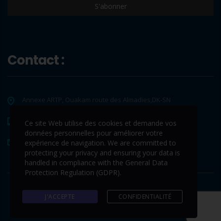
Contact :
Annexe ARTP, Ouakam route des Almadies,DK-SN
+221 33 865 65 62
Ce site Web utilise des cookies et demande vos
données personnelles pour améliorer votre
contact@www.tds-sa.sn
expérience de navigation. We are committed to
protecting your privacy and ensuring your data is
handled in compliance with the
General Data
Protection Regulation (GDPR)
.
J'ACCEPTE
CONFIDENTIALITÉ
© 2026 Copyright © TDS. Tous droits réservés.