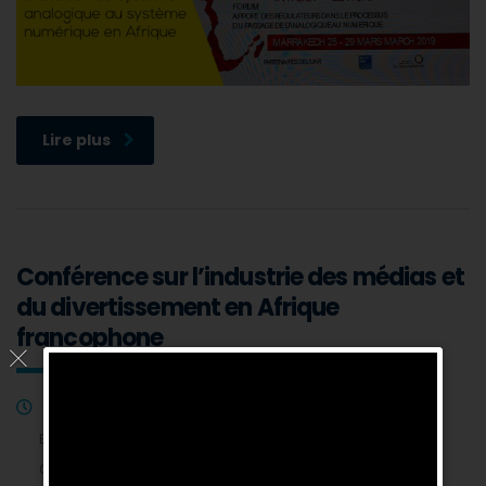
Lire plus
Conférence sur l’industrie des médias et
du divertissement en Afrique
francophone
13 mars 2019
Envoyé par :
Lamine SONKO
Catégorie :
Actualités