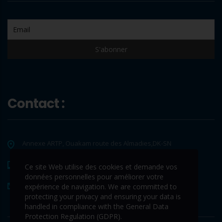
Contact :
Annexe ARTP, Ouakam route des Almadies,DK-SN
+221 33 865 65 62
Ce site Web utilise des cookies et demande vos
données personnelles pour améliorer votre
contact@www.tds-sa.sn
expérience de navigation. We are committed to
protecting your privacy and ensuring your data is
handled in compliance with the
General Data
Protection Regulation (GDPR)
.