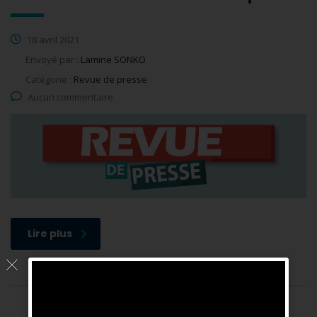
18 avril 2021
Envoyé par :
Lamine SONKO
Catégorie :
Revue de presse
Aucun commentaire
Lire plus