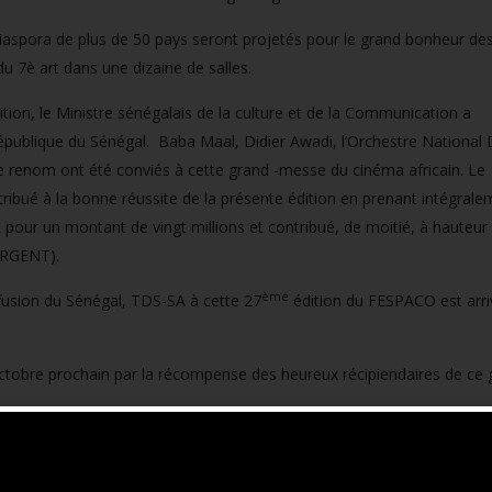
diaspora de plus de 50 pays seront projetés pour le grand bonheur de
du 7è art dans une dizaine de salles.
ition, le Ministre sénégalais de la culture et de la Communication a
publique du Sénégal. Baba Maal, Didier Awadi, l’Orchestre National 
e renom ont été conviés à cette grand -messe du cinéma africain. Le
tribué à la bonne réussite de la présente édition en prenant intégral
pour un montant de vingt millions et contribué, de moitié, à hauteur
ARGENT).
ème
ffusion du Sénégal, TDS-SA à cette 27
édition du FESPACO est arr
octobre prochain par la récompense des heureux récipiendaires de ce 