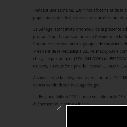
Pendant une semaine, 239 films africains et de la 
populations, des festivaliers et des professionnels 
Le Sénégal étant invité d’honneur de la présente éd
prononcé un discours au nom du Président de la Ré
Sorano et plusieurs autres groupes de musiciens d
Président de la République S.E. M. Macky Sall a con
charge le prix premier (ETALON D’OR) du FESTIVAL 
millions, au deuxième prix du Festival (ETALON D’
A signaler que la délégation représentant la Télédi
depuis vendredi soir à Ouagadougou.
Le Fespaco édition 2021 baisse ses rideaux le 23 
évènement du cinéma Africain.