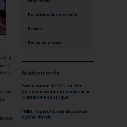
Non classé
Passation des marchés
Presse
Revue de presse
des
oré, a
he en
Articles récents
lais de
Participation de TDS-SA à la
Conférence internationale sur le
e tient
journalisme en Afrique
 du
THIES: l’opération de dépose du
pylône réussie
le pays