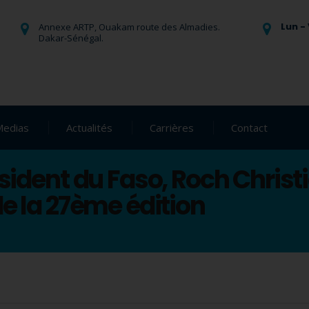
Lun - 
Annexe ARTP, Ouakam route des Almadies.
Dakar-Sénégal.
Medias
Actualités
Carrières
Contact
ésident du Faso, Roch Chris
de la 27ème édition