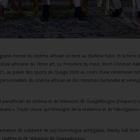
rand-messe du cinéma africain se tient au Burkina Faso. Et la terre 
tale africaine du 7ème art. Le Président du Faso, Roch Christian Kab
021, au palais des sports de Ouaga 2000 au cours d’une cérémonie ric
rsonnalités du cinéma africain et des ministres burkinabè et sénéga
val panafricain du cinéma et de télévision de Ouagadougou (Fespaco) s
itaire ». Toute chose qui témoigne de la résilience et de l’abnégation
festation de solidarité de son homologue sénégalais, Macky Sall dont 
l de cinéma et de télévision de Ouagadougou.