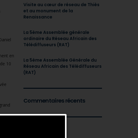
Visite au cœur de réseau de Thiès
et au monument de la
s
Renaissance
La 5ème Assemblée générale
ordinaire du Réseau Africain des
Daniel
Télédiffuseurs (RAT)
ement en
La 5ème Assemblée Générale du
 de 10
Réseau Africain des Télédiffuseurs
(RAT)
ivée
Commentaires récents
grand
Archives