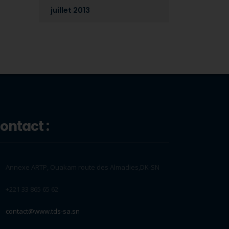
juillet 2013
ontact :
Annexe ARTP, Ouakam route des Almadies,DK-SN
+221 33 865 65 62
contact@www.tds-sa.sn